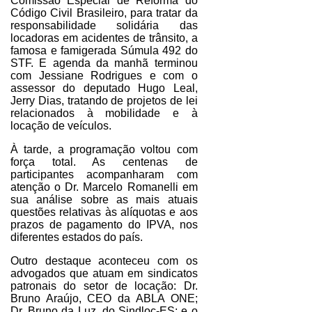
Comissão Especial de Reforma do
Código Civil Brasileiro, para tratar da
responsabilidade solidária das
locadoras em acidentes de trânsito, a
famosa e famigerada Súmula 492 do
STF. E agenda da manhã terminou
com Jessiane Rodrigues e com o
assessor do deputado Hugo Leal,
Jerry Dias, tratando de projetos de lei
relacionados à mobilidade e à
locação de veículos.
À tarde, a programação voltou com
força total. As centenas de
participantes acompanharam com
atenção o Dr. Marcelo Romanelli em
sua análise sobre as mais atuais
questões relativas às alíquotas e aos
prazos de pagamento do IPVA, nos
diferentes estados do país.
Outro destaque aconteceu com os
advogados que atuam em sindicatos
patronais do setor de locação: Dr.
Bruno Araújo, CEO da ABLA ONE;
Dr. Bruno da Luz, do Sindloc-ES; e o