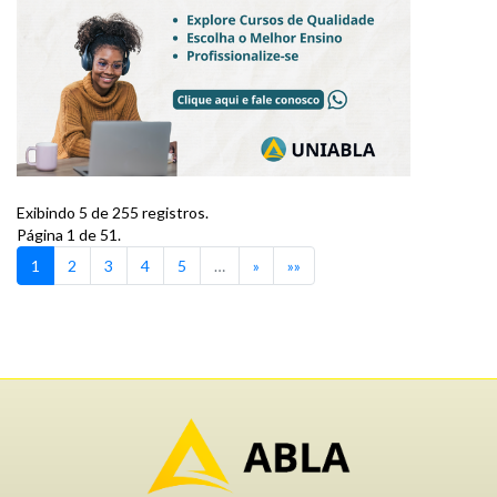
Exibindo 5 de 255 registros.
Página 1 de 51.
1
2
3
4
5
…
»
»»